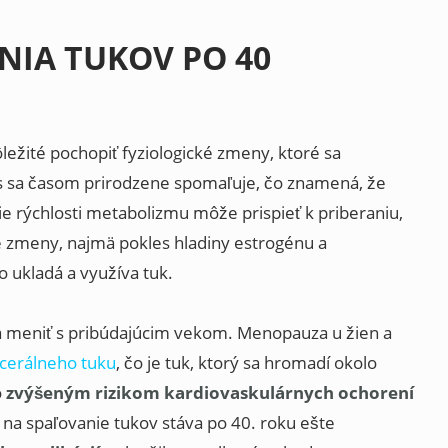
NIA TUKOV PO 40
dôležité pochopiť fyziologické zmeny, ktoré sa
s sa časom prirodzene spomaľuje, čo znamená, že
ie rýchlosti metabolizmu môže prispieť k priberaniu,
 zmeny, najmä pokles hladiny estrogénu a
 ukladá a využíva tuk.
sa meniť s pribúdajúcim vekom. Menopauza u žien a
scerálneho tuku
, čo je tuk, ktorý sa hromadí okolo
o
zvýšeným rizikom kardiovaskulárnych ochorení
 na spaľovanie tukov stáva po 40. roku ešte