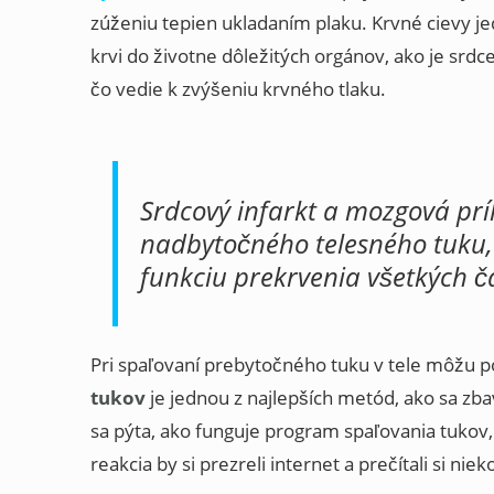
zúženiu tepien ukladaním plaku. Krvné cievy jed
krvi do životne dôležitých orgánov, ako je srdc
čo vedie k zvýšeniu krvného tlaku.
Srdcový infarkt a mozgová p
nadbytočného telesného tuku, 
funkciu prekrvenia všetkých ča
Pri spaľovaní prebytočného tuku v tele môžu 
tukov
je jednou z najlepších metód, ako sa zb
sa pýta, ako funguje program spaľovania tukov,
reakcia by si prezreli internet a prečítali si nie