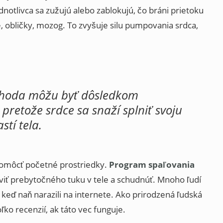
notlivca sa zužujú alebo zablokujú, čo bráni prietoku
e, obličky, mozog. To zvyšuje silu pumpovania srdca,
ríhoda môžu byť dôsledkom
pretože srdce sa snaží splniť svoju
stí tela.
pomôcť početné prostriedky.
Program spaľovania
aviť prebytočného tuku v tele a schudnúť. Mnoho ľudí
 keď naň narazili na internete. Ako prirodzená ľudská
koľko recenzií, ak táto vec funguje.