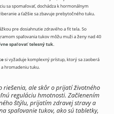
ciu sa spomaľovať, dochádza k hormonálnym
riberanie a ťažšie sa zbavuje prebytočného tuku.
ážkou pre dosiahnutie zdravého a fit tela. So
ramom spaľovania tukov môžu muži a ženy nad 40
ívne spaľovať telesný tuk
.
ke
si vyžaduje komplexný prístup, ktorý sa zaoberá
u a hromadeniu tuku.
o riešenia, ale skôr o prijatí životného
eľnú reguláciu hmotnosti. Začlenením
tného štýlu, prijatím zdravej stravy a
 spaľovanie tukov, ako sú tabletky,