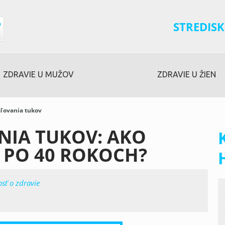
STREDISK
ZDRAVIE U MUŽOV
ZDRAVIE U ŽIEN
ľovania tukov
IA TUKOV: AKO
K PO 40 ROKOCH?
osť o zdravie