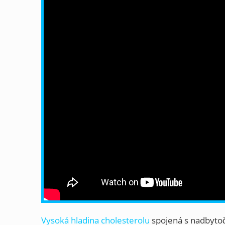
Vysoká hladina cholesterolu
spojená s nadbytoč