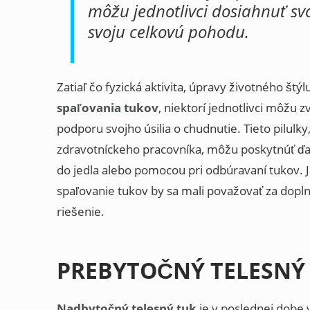
môžu jednotlivci dosiahnuť svoj
svoju celkovú pohodu.
Zatiaľ čo fyzická aktivita, úpravy životného štýl
spaľovania tukov
, niektorí jednotlivci môžu 
podporu svojho úsilia o chudnutie. Tieto pilul
zdravotníckeho pracovníka, môžu poskytnúť ď
do jedla alebo pomocou pri odbúravaní tukov. 
spaľovanie tukov by sa mali považovať za dop
riešenie.
PREBYTOČNÝ TELESNÝ
Nadbytočný telesný tuk
je v poslednej dob