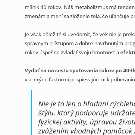
míľnik 40 rokov. Náš metabolizmus má tenden
zmenám a mení sa zloženie tela, čo uľahčuje p
Je však dôležité si uvedomiť, že vek nie je prek
správnym prístupom a dobre navrhnutým prog
rokov úspešne zvládať svoju hmotnosť a
efekt
Vydať sa na cestu spaľovania tukov po 40-t
viacerými faktormi prispievajúcimi k priberani
Nie je to len o hľadaní rýchleh
štýlu, ktorý podporuje udržat
fyzickej aktivity, úpravou živo
zvážením vhodných pomôcok na