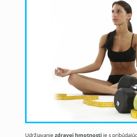
Udržiavanie
zdravej hmotnosti
je s pribúdaj