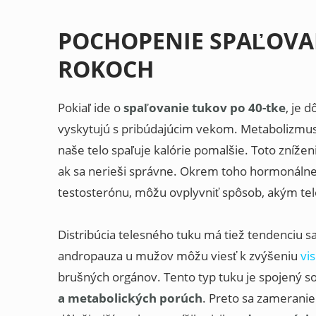
POCHOPENIE SPAĽOVA
ROKOCH
Pokiaľ ide o
spaľovanie tukov po 40-tke
, je 
vyskytujú s pribúdajúcim vekom. Metabolizmu
naše telo spaľuje kalórie pomalšie. Toto znížen
ak sa nerieši správne. Okrem toho hormonálne
testosterónu, môžu ovplyvniť spôsob, akým telo
Distribúcia telesného tuku má tiež tendenciu 
andropauza u mužov môžu viesť k zvýšeniu
vi
brušných orgánov. Tento typ tuku je spojený s
a metabolických porúch
. Preto sa zameranie