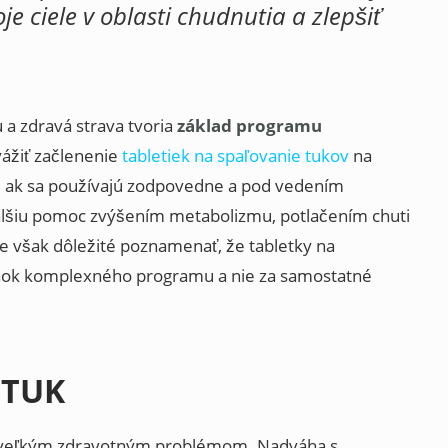
e ciele v oblasti chudnutia a zlepšiť
u a zdravá strava tvoria
základ programu
zvážiť začlenenie
tabletiek na spaľovanie tukov
na
ky, ak sa používajú zodpovedne a pod vedením
alšiu pomoc zvýšením metabolizmu, potlačením chuti
Je však dôležité poznamenať, že tabletky na
lnok komplexného programu a nie za samostatné
 TUK
e veľkým zdravotným problémom. Nadváha s